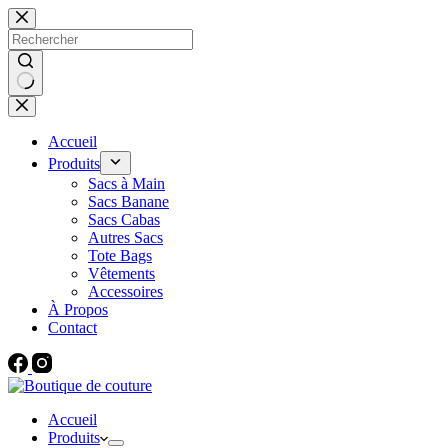
Passer
au
contenu
Aucun
résultat
Accueil
Produits
Sacs à Main
Sacs Banane
Sacs Cabas
Autres Sacs
Tote Bags
Vêtements
Accessoires
À Propos
Contact
Accueil
Produits