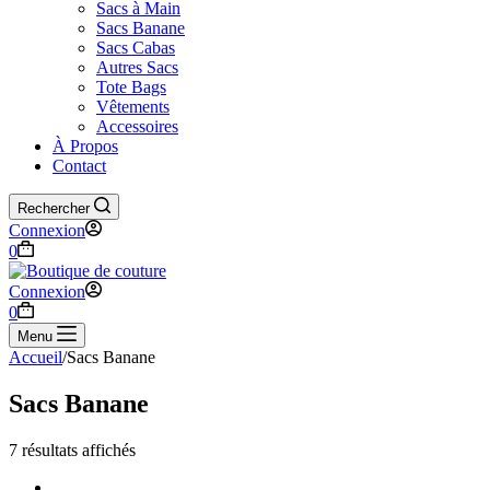
Sacs à Main
Sacs Banane
Sacs Cabas
Autres Sacs
Tote Bags
Vêtements
Accessoires
À Propos
Contact
Rechercher
Connexion
Panier
0
d’achat
Connexion
Panier
0
d’achat
Menu
Accueil
/
Sacs Banane
Sacs Banane
7 résultats affichés