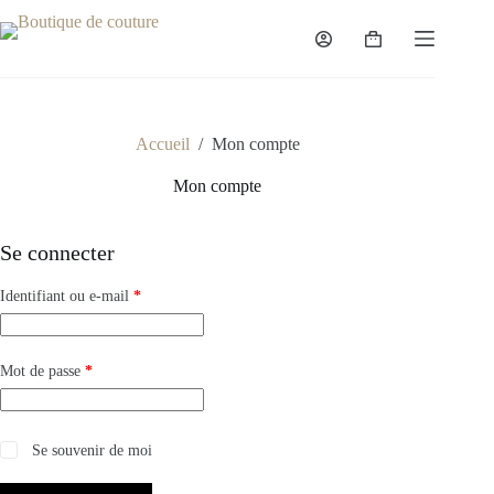
Passer
au
Panier
contenu
d’achat
Accueil
/
Mon compte
Mon compte
Se connecter
Obligatoire
Identifiant ou e-mail
*
Obligatoire
Mot de passe
*
Se souvenir de moi