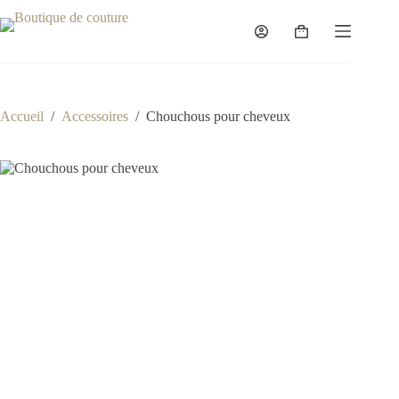
Passer
au
Panier
contenu
d’achat
Accueil
/
Accessoires
/
Chouchous pour cheveux