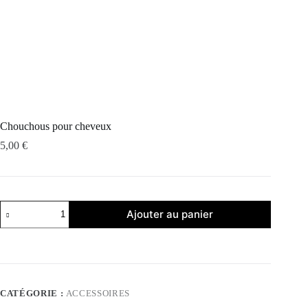
Chouchous pour cheveux
5,00
€
quantité
Ajouter au panier
de
Chouchous
pour
cheveux
CATÉGORIE :
ACCESSOIRES