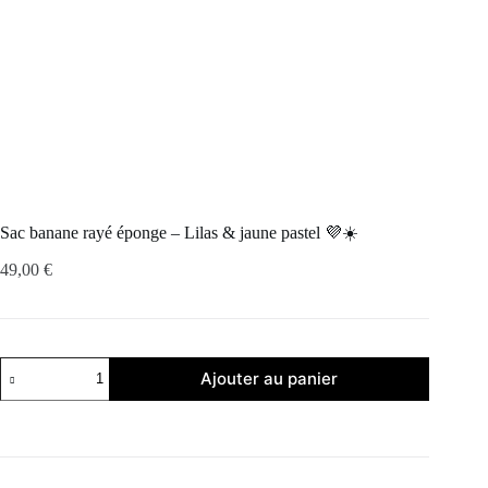
Sac banane rayé éponge – Lilas & jaune pastel 💜☀️
49,00
€
quantité
Ajouter au panier
de
Sac
banane
rayé
éponge
–