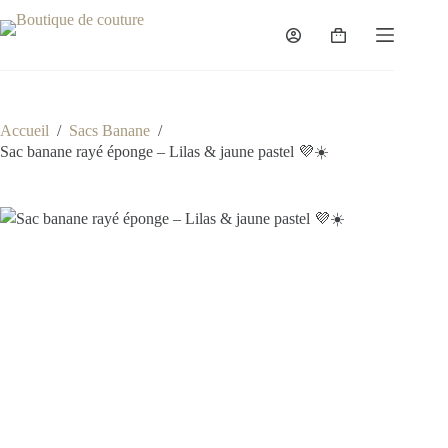
Passer
au
Panier
contenu
d’achat
Accueil
/
Sacs Banane
/
Sac banane rayé éponge – Lilas & jaune pastel 💜☀️