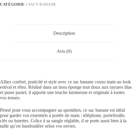
Lilas
CATÉGORIE :
SACS BANANE
&
jaune
pastel
💜
☀️
Description
Avis (0)
Alliez confort, praticité et style avec ce sac banane cousu main au look
estival et rétro. Réalisé dans un tissu éponge tout doux aux rayures lilas
et jaune pastel, il apporte une touche lumineuse et originale à toutes
vos tenues.
Pensé pour vous accompagner au quotidien, ce sac banane est idéal
pour garder vos essentiels à portée de main : téléphone, portefeuille,
clés ou lunettes. Grâce à sa sangle réglable, il se porte aussi bien à la
taille qu’en bandoulière selon vos envies.