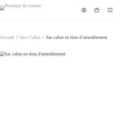
Passer
au
Panier
contenu
d’achat
Accueil
/
Sacs Cabas
/
Sac cabas en tissu d’ameublement