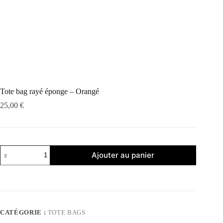
Tote bag rayé éponge – Orangé
25,00
€
quantité
Ajouter au panier
de
Tote
bag
rayé
éponge
–
Orangé
CATÉGORIE :
TOTE BAGS