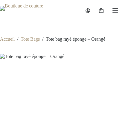
Passer
au
Panier
contenu
d’achat
Accueil
/
Tote Bags
/
Tote bag rayé éponge – Orangé