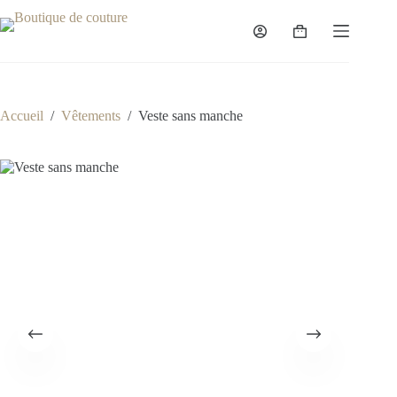
Passer
au
Panier
contenu
d’achat
Accueil
/
Vêtements
/
Veste sans manche