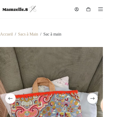
Passer
au
Panier
contenu
d’achat
Accueil
/
Sacs à Main
/
Sac à main