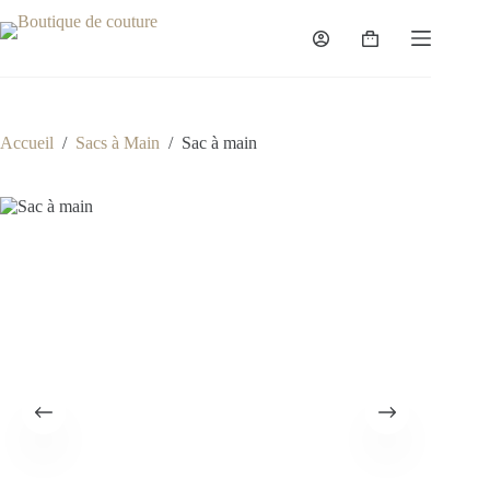
Passer
au
Panier
contenu
d’achat
Accueil
/
Sacs à Main
/
Sac à main